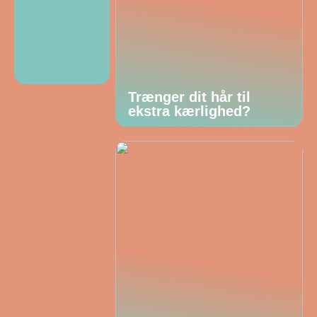
Trænger dit hår til
ekstra kærlighed?