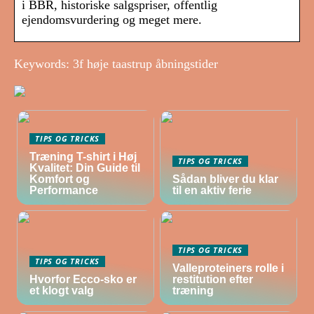
i BBR, historiske salgspriser, offentlig
ejendomsvurdering og meget mere.
Keywords: 3f høje taastrup åbningstider
TIPS OG TRICKS
Træning T-shirt i Høj
TIPS OG TRICKS
Kvalitet: Din Guide til
Komfort og
Sådan bliver du klar
Performance
til en aktiv ferie
TIPS OG TRICKS
TIPS OG TRICKS
Valleproteiners rolle i
Hvorfor Ecco-sko er
restitution efter
et klogt valg
træning