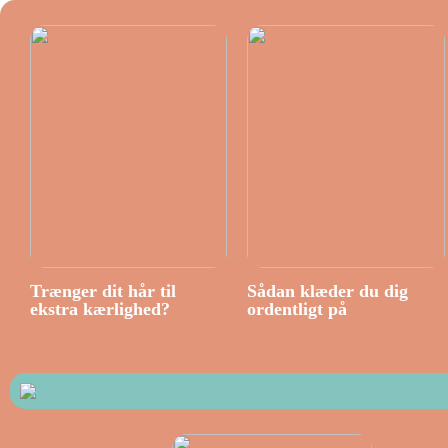
Trænger dit hår til
Sådan klæder du dig
ekstra kærlighed?
ordentligt på