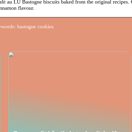
afé au LU Bastogne biscuits baked from the original recipes.
innamon flavour.
words: bastogne cookies