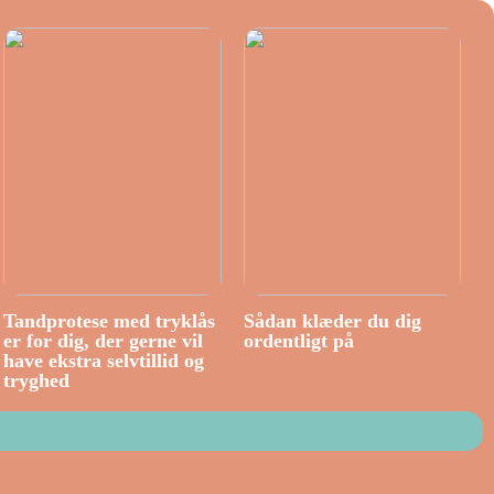
Tandprotese med tryklås
Sådan klæder du dig
er for dig, der gerne vil
ordentligt på
have ekstra selvtillid og
tryghed