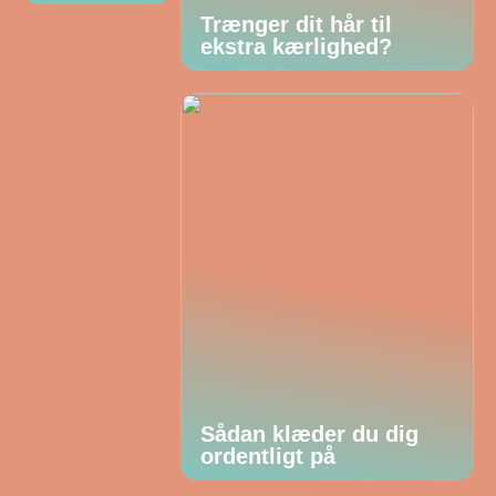
Trænger dit hår til
ekstra kærlighed?
Sådan klæder du dig
ordentligt på