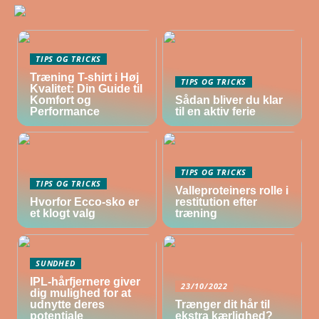
TIPS OG TRICKS
Træning T-shirt i Høj
TIPS OG TRICKS
Kvalitet: Din Guide til
Komfort og
Sådan bliver du klar
Performance
til en aktiv ferie
TIPS OG TRICKS
TIPS OG TRICKS
Valleproteiners rolle i
Hvorfor Ecco-sko er
restitution efter
et klogt valg
træning
SUNDHED
IPL-hårfjernere giver
23/10/2022
dig mulighed for at
udnytte deres
Trænger dit hår til
potentiale
ekstra kærlighed?