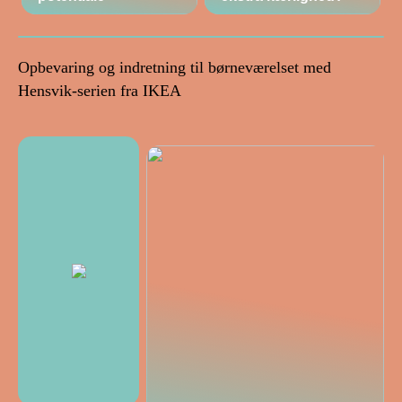
Opbevaring og indretning til børneværelset med
Hensvik-serien fra IKEA