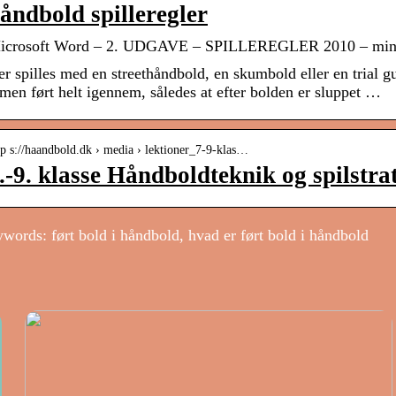
åndbold spilleregler
icrosoft Word – 2. UDGAVE – SPILLEREGLER 2010 – mindre 
r spilles med en streethåndbold, en skumbold eller en trial
men ført helt igennem, således at efter bolden er sluppet …
tp s://haandbold.dk › media › lektioner_7-9-klas…
.-9. klasse Håndboldteknik og spilstra
words: ført bold i håndbold, hvad er ført bold i håndbold