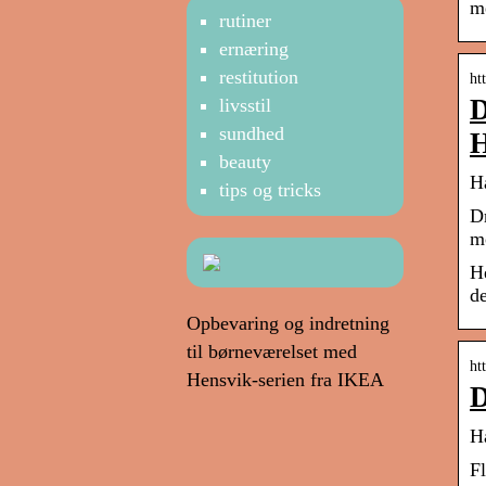
m
rutiner
ernæring
restitution
ht
D
livsstil
sundhed
H
beauty
H
tips og tricks
Dr
m
H
d
Opbevaring og indretning
til børneværelset med
ht
Hensvik-serien fra IKEA
D
Hå
Fl