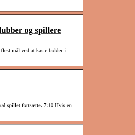
lubber og spillere
 flest mål ved at kaste bolden i
l spillet fortsætte. 7:10 Hvis en
 …