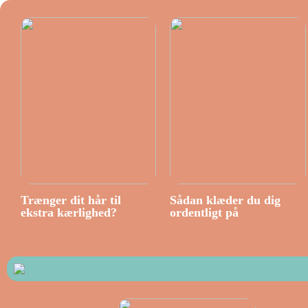
Trænger dit hår til
Sådan klæder du dig
ekstra kærlighed?
ordentligt på