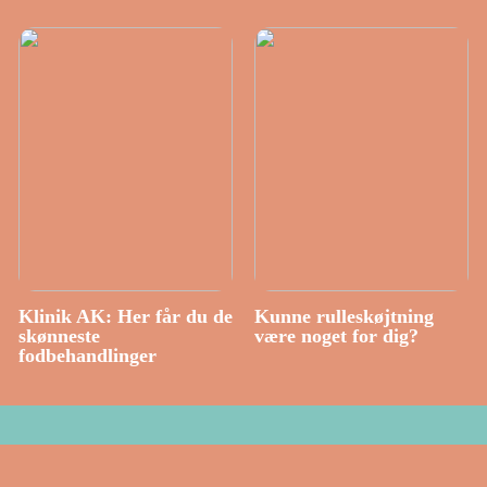
Klinik AK: Her får du de
Kunne rulleskøjtning
skønneste
være noget for dig?
fodbehandlinger