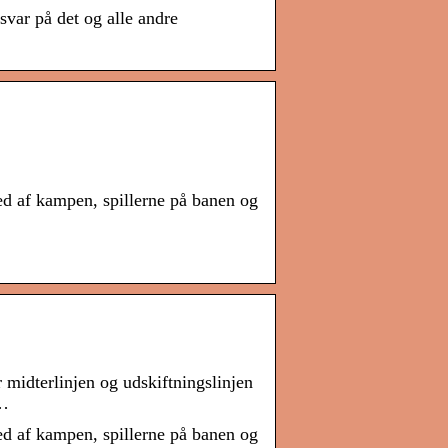
svar på det og alle andre
d af kampen, spillerne på banen og
 midterlinjen og udskiftningslinjen
 …
d af kampen, spillerne på banen og