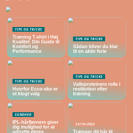
TIPS OG TRICKS
Træning T-shirt i Høj
TIPS OG TRICKS
Kvalitet: Din Guide til
Komfort og
Sådan bliver du klar
Performance
til en aktiv ferie
TIPS OG TRICKS
TIPS OG TRICKS
Valleproteiners rolle i
Hvorfor Ecco-sko er
restitution efter
et klogt valg
træning
SUNDHED
IPL-hårfjernere giver
23/10/2022
dig mulighed for at
udnytte deres
Trænger dit hår til