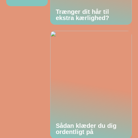
Trænger dit hår til
ekstra kærlighed?
Sådan klæder du dig
ordentligt på