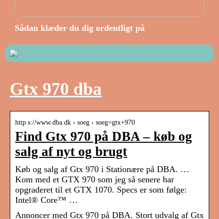
Sådan klæder du dig ordentligt på
Gtx 970 dba
http s://www.dba.dk › soeg › soeg=gtx+970
Find Gtx 970 på DBA – køb og
salg af nyt og brugt
Køb og salg af Gtx 970 i Stationære på DBA. …
Kom med et GTX 970 som jeg så senere har
opgraderet til et GTX 1070. Specs er som følge:
Intel® Core™ …
Annoncer med Gtx 970 på DBA. Stort udvalg af Gtx