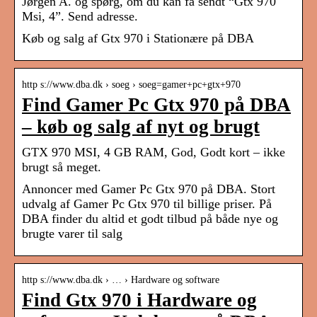
Jørgen A. og spørg, om du kan få sendt “Gtx 970
Msi, 4”. Send adresse.
Køb og salg af Gtx 970 i Stationære på DBA
http s://www.dba.dk › soeg › soeg=gamer+pc+gtx+970
Find Gamer Pc Gtx 970 på DBA
– køb og salg af nyt og brugt
GTX 970 MSI, 4 GB RAM, God, Godt kort – ikke
brugt så meget.
Annoncer med Gamer Pc Gtx 970 på DBA. Stort
udvalg af Gamer Pc Gtx 970 til billige priser. På
DBA finder du altid et godt tilbud på både nye og
brugte varer til salg
http s://www.dba.dk › … › Hardware og software
Find Gtx 970 i Hardware og