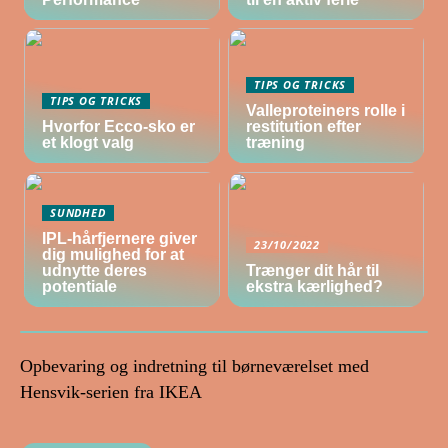
TIPS OG TRICKS
TIPS OG TRICKS
Valleproteiners rolle i
Hvorfor Ecco-sko er
restitution efter
et klogt valg
træning
SUNDHED
IPL-hårfjernere giver
23/10/2022
dig mulighed for at
udnytte deres
Trænger dit hår til
potentiale
ekstra kærlighed?
Opbevaring og indretning til børneværelset med
Hensvik-serien fra IKEA