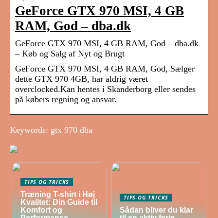
GeForce GTX 970 MSI, 4 GB
RAM, God – dba.dk
GeForce GTX 970 MSI, 4 GB RAM, God – dba.dk
– Køb og Salg af Nyt og Brugt
GeForce GTX 970 MSI, 4 GB RAM, God, Sælger
dette GTX 970 4GB, har aldrig været
overclocked.Kan hentes i Skanderborg eller sendes
på købers regning og ansvar.
Keywords: gtx 970 dba
TIPS OG TRICKS
Træning T-shirt i Høj
TIPS OG TRICKS
Kvalitet: Din Guide til
Komfort og
Sådan bliver du klar
Performance
til en aktiv ferie