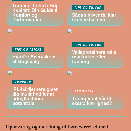
Træning T-shirt i Høj
TIPS OG TRICKS
Kvalitet: Din Guide til
Komfort og
Sådan bliver du klar
Performance
til en aktiv ferie
TIPS OG TRICKS
TIPS OG TRICKS
Valleproteiners rolle i
Hvorfor Ecco-sko er
restitution efter
et klogt valg
træning
SUNDHED
IPL-hårfjernere giver
23/10/2022
dig mulighed for at
udnytte deres
Trænger dit hår til
potentiale
ekstra kærlighed?
Opbevaring og indretning til børneværelset med