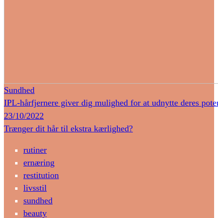
Sundhed
IPL-hårfjernere giver dig mulighed for at udnytte deres pote
23/10/2022
Trænger dit hår til ekstra kærlighed?
rutiner
ernæring
restitution
livsstil
sundhed
beauty