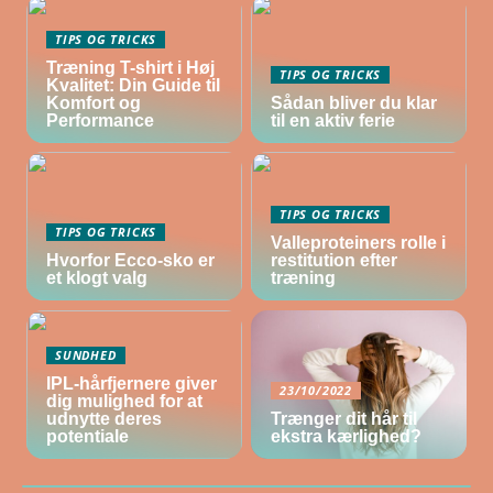
TIPS OG TRICKS
Træning T-shirt i Høj
TIPS OG TRICKS
Kvalitet: Din Guide til
Komfort og
Sådan bliver du klar
Performance
til en aktiv ferie
TIPS OG TRICKS
TIPS OG TRICKS
Valleproteiners rolle i
Hvorfor Ecco-sko er
restitution efter
et klogt valg
træning
SUNDHED
IPL-hårfjernere giver
23/10/2022
dig mulighed for at
udnytte deres
Trænger dit hår til
potentiale
ekstra kærlighed?