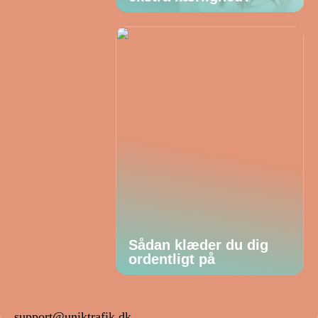
Sådan klæder du dig
ordentligt på
support@uniktrafik.dk