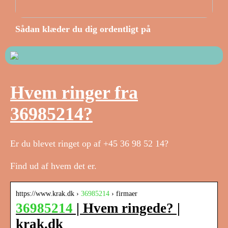
Sådan klæder du dig ordentligt på
Hvem ringer fra
36985214?
Er du blevet ringet op af +45 36 98 52 14?
Find ud af hvem det er.
https://www.krak.dk ›
36985214
› firmaer
36985214
| Hvem ringede? |
krak.dk