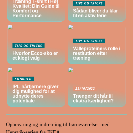
Træning T-shirt i Høj
TIPS OG TRICKS
Kvalitet: Din Guide til
Komfort og
Sådan bliver du klar
Performance
til en aktiv ferie
TIPS OG TRICKS
TIPS OG TRICKS
Valleproteiners rolle i
Hvorfor Ecco-sko er
restitution efter
et klogt valg
træning
SUNDHED
IPL-hårfjernere giver
23/10/2022
dig mulighed for at
udnytte deres
Trænger dit hår til
potentiale
ekstra kærlighed?
Opbevaring og indretning til børneværelset med
Hensvik-serien fra IKEA