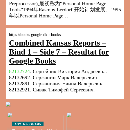
Preprocessor),最初称为“Personal Home Page
Tools”1994年Rasmus Lerdorf 开始计划发展。1995
年以Personal Home Page …
https://books.google.dk › books
Combined Kansas Reports –
Bind 1 – Side 7 – Resultat for
Google Books
82132724
. Сергейчик Виктория Андреевна.
82132692. Сержанин Марк Валерьевич.
82132891. Сержанович Наина Валерьевна.
82132921. Сивак Тимофей Сергеевич.
TIPS OG TRICKS