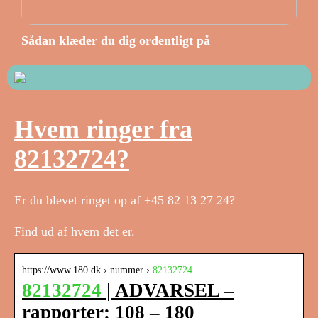
Sådan klæder du dig ordentligt på
Hvem ringer fra
82132724?
Er du blevet ringet op af +45 82 13 27 24?
Find ud af hvem det er.
https://www.180.dk › nummer ›
82132724
82132724
| ADVARSEL –
rapporter: 108 – 180