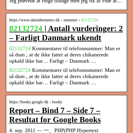
Jeg prøvede at ringe tilbage men jeg fik af vide at…
https://www.ukendtenumre.dk › nummer ›
82132724
82132724
| Antall vurderinger: 2
– Farligt Danmark ukendt
82132724
Kommentarer til telefonnummer: Man er
så dum , at de ikke fatter at deres chikanerede
opkald ikke har… Farligt – Danmark …
82132724
Kommentarer til telefonnummer: Man er
så dum , at de ikke fatter at deres chikanerede
opkald ikke har… Farligt – Danmark …
https://books.google.dk › books
Report – Bind 7 – Side 7 –
Resultat for Google Books
4. sep. 2011 — 一、PHP(PHP Hypertext