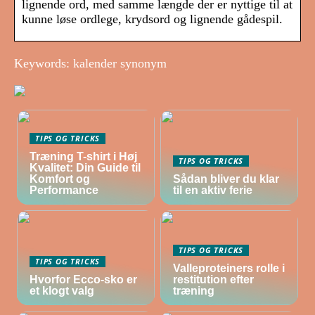
lignende ord, med samme længde der er nyttige til at
kunne løse ordlege, krydsord og lignende gådespil.
Keywords: kalender synonym
TIPS OG TRICKS
Træning T-shirt i Høj
TIPS OG TRICKS
Kvalitet: Din Guide til
Komfort og
Sådan bliver du klar
Performance
til en aktiv ferie
TIPS OG TRICKS
TIPS OG TRICKS
Valleproteiners rolle i
Hvorfor Ecco-sko er
restitution efter
et klogt valg
træning