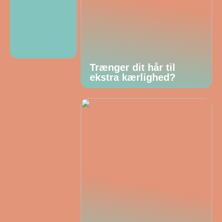
Trænger dit hår til
ekstra kærlighed?