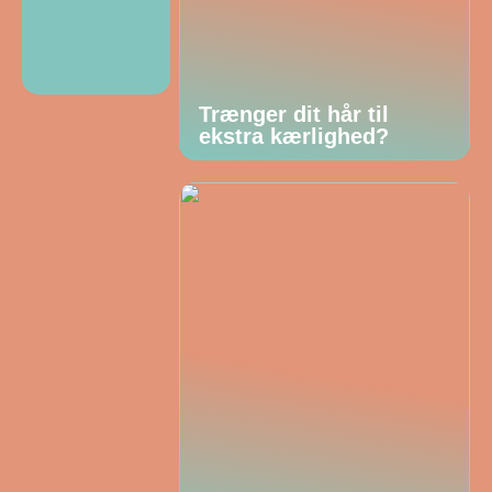
Trænger dit hår til
ekstra kærlighed?