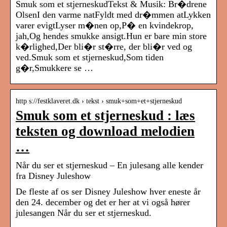
Smuk som et stjerneskudTekst & Musik: Br�drene
OlsenI den varme natFyldt med dr�mmen atLykken
varer evigtLyser m�nen op,P� en kvindekrop,
jah,Og hendes smukke ansigt.Hun er bare min store
k�rlighed,Der bli�r st�rre, der bli�r ved og
ved.Smuk som et stjerneskud,Som tiden
g�r,Smukkere se …
http s://festklaveret.dk › tekst › smuk+som+et+stjerneskud
Smuk som et stjerneskud : læs
teksten og download melodien
…
Når du ser et stjerneskud – En julesang alle kender
fra Disney Juleshow
De fleste af os ser Disney Juleshow hver eneste år
den 24. december og det er her at vi også hører
julesangen Når du ser et stjerneskud.