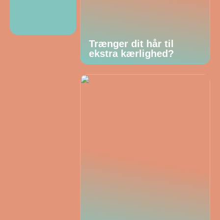
Trænger dit hår til
ekstra kærlighed?