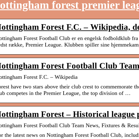
ottingham forest premier lea
ottingham Forest F.C. – Wikipedia, d
ttingham Forest Football Club er en engelsk fodboldklub fra 
edst række, Premier League. Klubben spiller sine hjemmeka
ottingham Forest Football Club Team
ottingham Forest F.C. – Wikipedia
rest have two stars above their club crest to commemorate t
lub competes in the Premier League, the top division of …
ottingham Forest – Historical league
ottingham Forest Football Club Team News, Fixtures & Resul
r the latest news on Nottingham Forest Football Club, includ