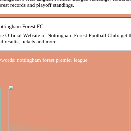
rest records and playoff standings.
ottingham Forest FC
e Official Website of Nottingham Forest Football Club: get th
d results, tickets and more.
words: nottingham forest premier league