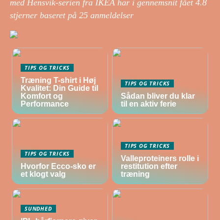
med Hensvik-serien fra IKEA har i gennemsnit fået
4.8
stjerner baseret på
25
anmeldelser
TIPS OG TRICKS
Træning T-shirt i Høj
TIPS OG TRICKS
Kvalitet: Din Guide til
Komfort og
Sådan bliver du klar
Performance
til en aktiv ferie
TIPS OG TRICKS
TIPS OG TRICKS
Valleproteiners rolle i
Hvorfor Ecco-sko er
restitution efter
et klogt valg
træning
SUNDHED