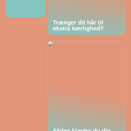
Trænger dit hår til
ekstra kærlighed?
Sådan klæder du dig