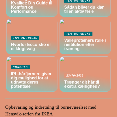
TIPS OG TRICKS
Kvalitet: Din Guide til
Komfort og
Sådan bliver du klar
Performance
til en aktiv ferie
TIPS OG TRICKS
TIPS OG TRICKS
Valleproteiners rolle i
Hvorfor Ecco-sko er
restitution efter
et klogt valg
træning
SUNDHED
IPL-hårfjernere giver
23/10/2022
dig mulighed for at
udnytte deres
Trænger dit hår til
potentiale
ekstra kærlighed?
Opbevaring og indretning til børneværelset med
Hensvik-serien fra IKEA