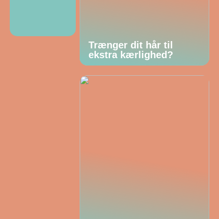
Trænger dit hår til
ekstra kærlighed?