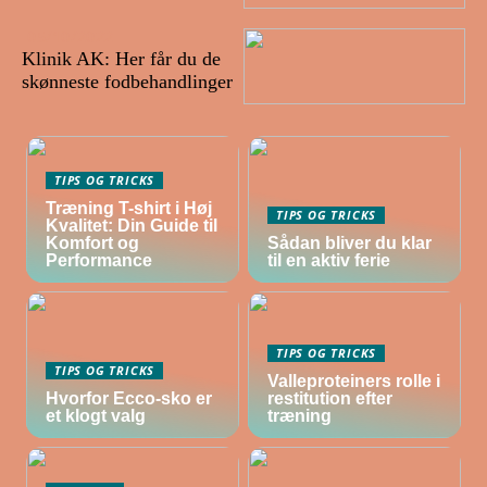
05/10/2022
Klinik AK: Her får du de
skønneste fodbehandlinger
TIPS OG TRICKS
Træning T-shirt i Høj
TIPS OG TRICKS
Kvalitet: Din Guide til
Komfort og
Sådan bliver du klar
Performance
til en aktiv ferie
TIPS OG TRICKS
TIPS OG TRICKS
Valleproteiners rolle i
Hvorfor Ecco-sko er
restitution efter
et klogt valg
træning