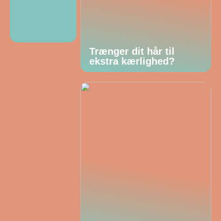
Trænger dit hår til
ekstra kærlighed?