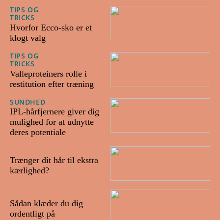
TIPS OG
TRICKS
08/06/2023
Hvorfor Ecco-sko er et
klogt valg
TIPS OG
TRICKS
01/06/2023
Valleproteiners rolle i
restitution efter træning
SUNDHED
25/05/2023
IPL-hårfjernere giver dig
mulighed for at udnytte
deres potentiale
23/10/2022
Trænger dit hår til ekstra
kærlighed?
14/10/2022
Sådan klæder du dig
ordentligt på