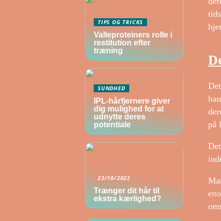
der
tid
TIPS OG TRICKS
hje
Valleproteiners rolle i
restitution efter
træning
De
Det
SUNDHED
han
IPL-hårfjernere giver
dig mulighed for at
der
udnytte deres
på 
potentiale
Det
ind
23/10/2022
Man
Trænger dit hår til
eno
ekstra kærlighed?
oms