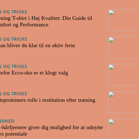
S OG TRICKS
27/11/2025
ning T-shirt i Høj Kvalitet: Din Guide til
fort og Performance
S OG TRICKS
08/07/2024
an bliver du klar til en aktiv ferie
S OG TRICKS
08/06/2023
rfor Ecco-sko er et klogt valg
S OG TRICKS
01/06/2023
leproteiners rolle i restitution efter træning
NDHED
25/05/2023
-hårfjernere giver dig mulighed for at udnytte
es potentiale