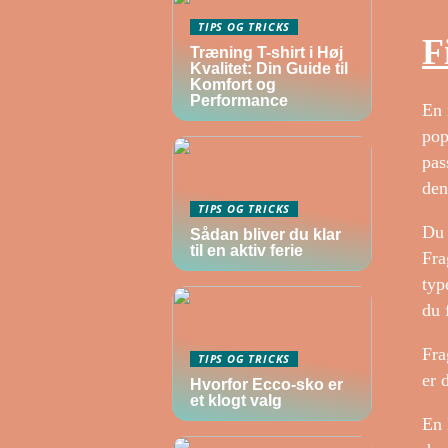
TIPS OG TRICKS
F
Træning T-shirt i Høj
Kvalitet: Din Guide til
Komfort og
Performance
En 
pop
pas
den
TIPS OG TRICKS
Du 
Sådan bliver du klar
til en aktiv ferie
Fra
typ
du 
Fra
TIPS OG TRICKS
er 
Hvorfor Ecco-sko er
et klogt valg
En 