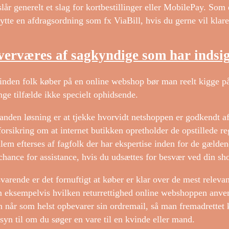
slår generelt et slag for kortbestillinger eller MobilePay. So
ytte en afdragsordning som fx ViaBill, hvis du gerne vil klare
erværes af sagkyndige som har indsig
inden folk køber på en online webshop bør man reelt kigge på 
ge tilfælde ikke specielt ophidsende.
anden løsning er at tjekke hvorvidt netshoppen er godkendt af
forsikring om at internet butikken opretholder de opstillede re
lem efterses af fagfolk der har ekspertise inden for de gæld
chance for assistance, hvis du udsættes for besvær ved din sh
svarende er det fornuftigt at køber er klar over de mest relevan
 eksempelvis hvilken returrettighed online webshoppen anvende
 når som helst opbevarer sin ordremail, så man fremadrettet 
syn til om du søger en vare til en kvinde eller mand.