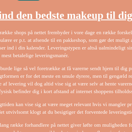
ind den bedste makeup til di
række shops på nettet frembyder i vore dage en række forskel
ulære er p.t. at afsende til en pakkeshop, som gør det muligt a
ser ind i din kalender. Leveringstypen er altså ualmindeligt s
 mest betalelige leveringsmanér.
burde lige så vel foretrække at få varerne sendt hjem til dig pri
gtformen er for det meste en smule dyrere, men til gengæld re
e af levering vil dog altid vise sig at være selv at hente vare
fysisk befinder dig i kort afstand af internet shoppens tilholds
gttiden kan vise sig at være meget relevant hvis vi mangler pr
det utvivlsomt klogt at du besigtiger det forventede leveringst
lang række forhandlere på nettet giver løfte om muligheden fo