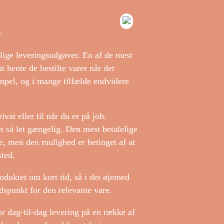
g
lige leveringsudgaver. En af de mest
t hente de bestilte varer når det
impel, og i mange tilfælde endvidere
vat eller til når du er på job.
t så let gængelig. Den mest betalelige
rne, men den mulighed er betinget af at
sted.
oduktet om kort tid, så i det øjemed
idspunkt for den relevante vare.
r dag-til-dag levering på en række af