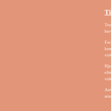
Ti
Tru
her
Fac
kun
vir
Hje
eft
vid
Anv
ænd