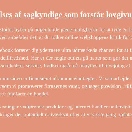
lses af sagkyndige som forstår lovgiv
stpilot byder på nogenlunde pæne muligheder for at tyde en l
ved anbefales det, at du tolker online webshoppens kritik før d
ebook forærer dig ydermere ultra udmærkede chancer for at få
detilfredshed. Her er der nogle outlets på nettet som gør det 
ksomhedens service, hvilket også må udnyttes til afvejning af 
mmesiden er finansieret af annonceindtægter. Vi samarbejder
ersom vi promoverer firmaernes varer, og tager provision i til
ere fuldfører en handel.
isninger vedrørende produkter og internet handler understøtte
ringer der potentielt er iværksat efter at vi sidste gang opdat