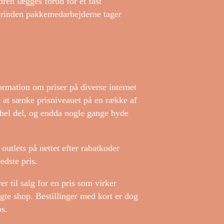
ren lægges forud for et fast
 forinden pakkemedarbejderne tager
ormation om priser på diverse internet
at at sænke prisniveauet på en række af
 hel del, og endda nogle gange byde
 outlets på nettet efter rabatkoder
edste pris.
r til salg for en pris som virker
ægte shop. Bestillinger med kort er dog
ps.