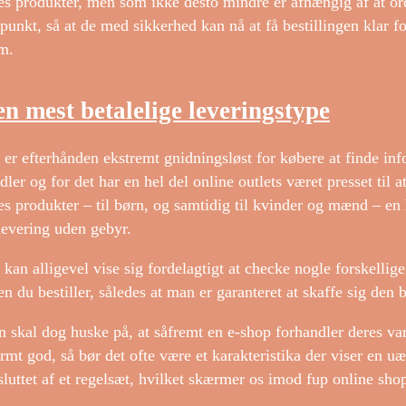
es produkter, men som ikke desto mindre er afhængig af at ord
spunkt, så at de med sikkerhed kan nå at få bestillingen klar
m.
n mest betalelige leveringstype
 er efterhånden ekstremt gnidningsløst for købere at finde inf
dler og for det har en hel del online outlets været presset til 
es produkter – til børn, og samtidig til kvinder og mænd – en
levering uden gebyr.
 kan alligevel vise sig fordelagtigt at checke nogle forskellige
en du bestiller, således at man er garanteret at skaffe sig den b
 skal dog huske på, at såfremt en e-shop forhandler deres vare
rmt god, så bør det ofte være et karakteristika der viser en u
luttet af et regelsæt, hvilket skærmer os imod fup online sho