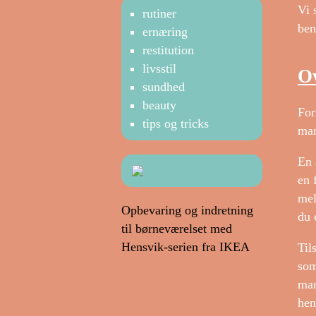
Vi 
rutiner
ben
ernæring
restitution
livsstil
Ov
sundhed
beauty
For
tips og tricks
man
En 
en 
mel
Opbevaring og indretning
du 
til børneværelset med
Hensvik-serien fra IKEA
Til
som
man
hen