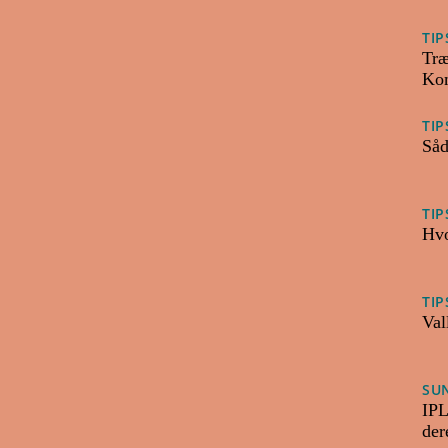
TIP
Træ
Kom
TIP
Såd
TIP
Hvo
TIP
Val
SU
IPL
der