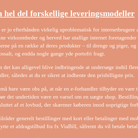
 hel del forskellige leveringsmodeller
 er jo efterhånden virkelig uproblematisk for internetbrugere 
ine virksomheder og herved har utallige internet foretagender
serne på en række af deres produkter – til drenge og piger, og
ossalt, og endda nogle gange yde portofri fragt.
 det kan alligevel blive indbringende at undersøge indtil flere
dler, således at du er sikret at indhente den prisbilligste pris.
må bare være obs på, at når en e-forhandler tilbyder en vare t
bør det undertiden være en varsel om en uægte shop. Bestillin
luttet af et lovbud, der skærmer køberen imod uoprigtige forh
tilråder generelt bestillinger med kort eller betalinger med mo
ytte et afdragstilbud fra fx ViaBill, såfremt du vil betale beta