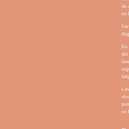
du 
en 
Før
dog
En 
det
dan
reg
føl
I ø
eks
per
en 