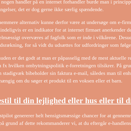
 nogen handler på en internet forhandler burde man i princippe
ingelser, det er dog gerne ikke særlig spændende.
nemmere alternativ kunne derfor være at undersøge om e-firmae
indeligvis er en indikator for at internet firmaet anerkender 
elmæssigt overværes af fagfolk som er inde i vilkårene. Desude
dsrækning, for så vidt du udsættes for udfordringer som følge 
uden er det godt at man er påpasselig med de mest aktuelle re
 fx hvilken ombytningspolitik e-forretningen tilsikrer. På grund
 stadigvæk bibeholder sin faktura e-mail, således man til enhv
hængig om du søger et produkt til en voksen eller et barn.
stil til din lejlighed eller hus eller til
stpilot genererer helt hensigtsmæssige chancer for at genn
på grund af dette rekommanderer vi, at du eftergår e-handlens