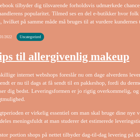
ebook tilbyder dig tilsvarende forholdsvis udmærkede chancer f
handlerens popularitet. Tilmed ses en del e-butikker hvor folk 
, hvilket på samme måde må bruges til at vurdere kundernes t
/01/2022
Uncategorized
ips til allergivenlig makeup
killige internet webshops foreslår nu om dage alverdens leve
endt er nu til dags at få sendt til en pakkeshop, fordi du der
ser dig bedst. Leveringsformen er jo rigtig overkommelig, og 
gtmulighed.
gtperioden er virkelig essentiel om man skal bruge dine nye v
deles meningsfuldt at man studerer det estimerede leveringst
stor portion shops på nettet tilbyder dag-til-dag levering på 