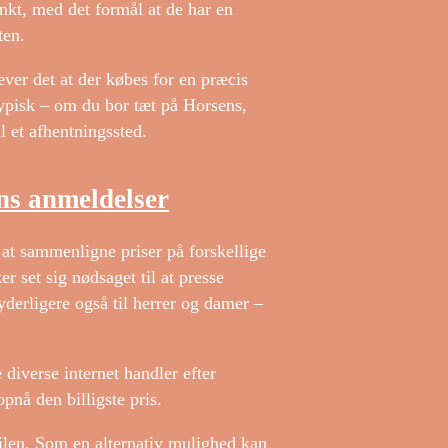
punkt, med det formål at de har en
ten.
æver det at der købes for en præcis
typisk – om du bor tæt på Horsens,
il et afhentningssted.
ens anmeldelser
e at sammenligne priser på forskellige
r set sig nødsaget til at presse
yderligere også til herrer og damer –
 diverse internet handler efter
pnå den billigste pris.
bilen. Som en alternativ mulighed kan