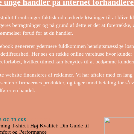
 unge handler på internet forhandlere
stpilot frembringer faktisk udmærkede løsninger til at blive k
geres betragtninger og på grund af dette er det at foretrække
ømmelser forud for at du handler.
ebook genererer ydermere fuldkommen hensigtsmæssige løsnin
detilfredshed. Her ses en række online varehuse hvor kunder
reforløbet, hvilket tilmed kan benyttes til at bedømme kundern
te website finansieres af reklamer. Vi har aftaler med en lang
senterer firmaernes produkter, og tager imod betaling for så 
dfører en handel.
S OG TRICKS
27/11/2025
ning T-shirt i Høj Kvalitet: Din Guide til
fort og Performance