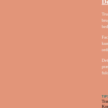
De
Tru
bru
bed
Fac
kun
ord
Det
præ
ful
TIP
Træ
Kom