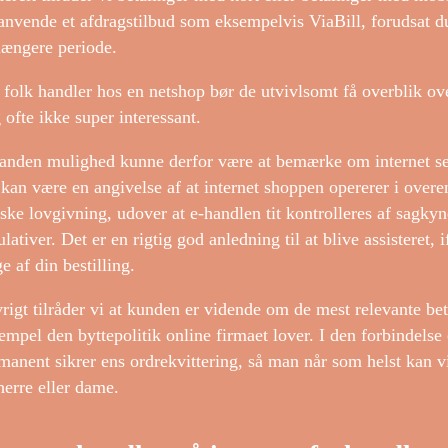
anvende et afdragstilbud som eksempelvis ViaBill, forudsat d
længere periode.
 folk handler hos en netshop bør de utvivlsomt få overblik ov
 ofte ikke super interessant.
anden mulighed kunne derfor være at bemærke om internet se
 kan være en angivelse af at internet shoppen opererer i over
ske lovgivning, udover at e-handlen tit kontrolleres af sagky
ulativer. Det er en rigtig god anledning til at blive assisteret
ge af din bestilling.
vrigt tilråder vi at kunden er vidende om de mest relevante bet
empel den byttepolitik online firmaet lover. I den forbindelse
manent sikrer ens ordrekvittering, så man når som helst kan 
herre eller dame.