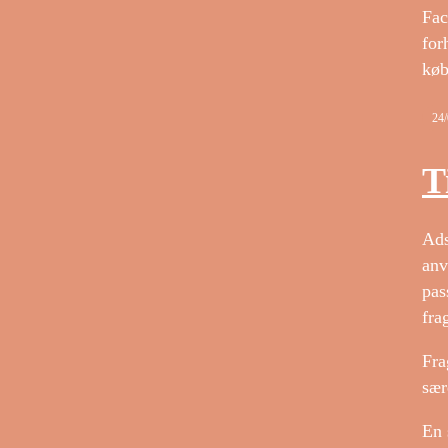
Fac
for
køb
24
T
Ads
anv
pas
fra
Fra
sær
En 