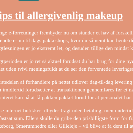
ips til allergivenlig makeup
ge e-forretninger frembyder nu om stunder et hav af forskelli
endte er nu til dags pakkeshops, hvor du så nemt kan hente din
gtløsningen er jo ekstremt let, og desuden tillige den mindst k
gtperioden er jo ret så aktuel forudsat du har brug for dine ny
det uden tvivl meningsfuldt at du ser den forventede leverings
rstedelen af forhandlere på nettet udlover dag-til-dag leveri
 imidlertid forudsætter at transaktionen gennemføres før et nø
anteret kan nå at få pakken pakket forud for at personalet har 
se internet butikker tilbyder fragt uden betaling, men underti
fastsat sum. Ellers skulle du gribe den prisbilligste form for 
keborg, Smørumnedre eller Gilleleje – vil blive at få dem til at