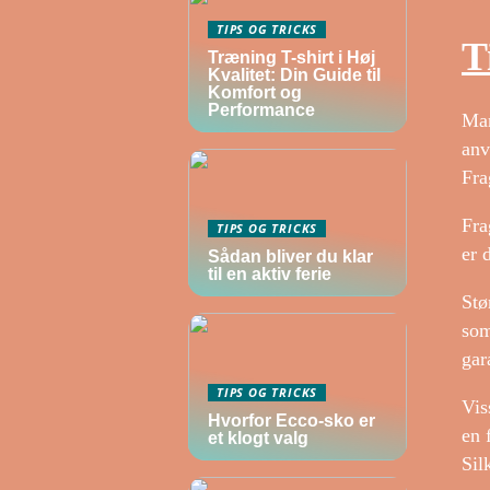
TIPS OG TRICKS
T
Træning T-shirt i Høj
Kvalitet: Din Guide til
Komfort og
Performance
Man
anv
Fra
Fra
TIPS OG TRICKS
er 
Sådan bliver du klar
til en aktiv ferie
Stø
som
gar
TIPS OG TRICKS
Vis
Hvorfor Ecco-sko er
en 
et klogt valg
Sil