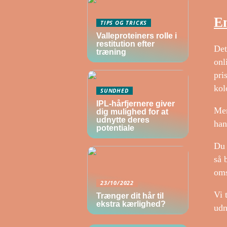
En
TIPS OG TRICKS
Valleproteiners rolle i
restitution efter
Det
træning
onl
pri
kol
SUNDHED
IPL-hårfjernere giver
Men
dig mulighed for at
udnytte deres
han
potentiale
Du 
så 
oms
23/10/2022
Vi 
Trænger dit hår til
ekstra kærlighed?
udn