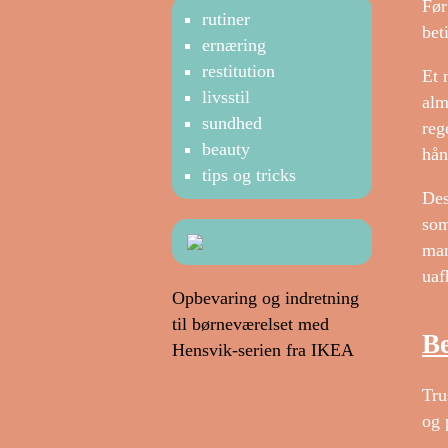
Før
rutiner
bet
ernæring
restitution
Et 
livsstil
alm
sundhed
reg
beauty
hån
tips og tricks
Des
som
man
uaf
Opbevaring og indretning
til børneværelset med
Be
Hensvik-serien fra IKEA
Tru
og 