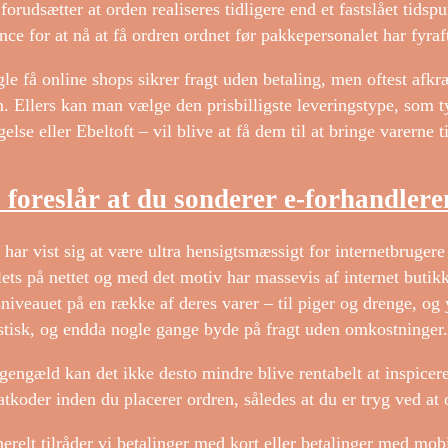
 forudsætter at orden realiseres tidligere end et fastslået tids
nce for at nå at få ordren ordnet før pakkepersonalet har fyraf
le få online shops sikrer fragt uden betaling, men oftest afkr
. Ellers kan man vælge den prisbilligste leveringstype, som 
gelse eller Ebeltoft – vil blive at få dem til at bringe varerne t
 foreslår at du sonderer e-forhandler
 har vist sig at være ultra hensigtsmæssigt for internetbruger
lets på nettet og med det motiv har massevis af internet butikke
sniveauet på en række af deres varer – til piger og drenge, og 
stisk, og endda nogle gange byde på fragt uden omkostninger.
 gengæld kan det ikke desto mindre blive rentabelt at inspicere
atkoder inden du placerer ordren, således at du er tryg ved at o
erelt tilråder vi betalinger med kort eller betalinger med mo