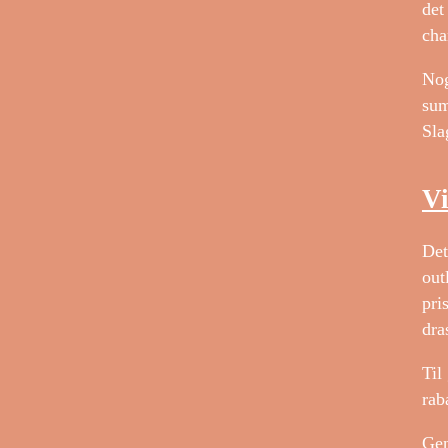
det
cha
Nog
sum
Sla
Vi
Det
out
pri
dra
Til
rab
Gen